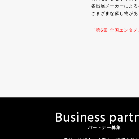
各出展メーカーによる
さまざまな催し物があ
「第6回 全国エンタ
B
u
s
i
n
e
s
s
p
a
r
t
パートナー募集