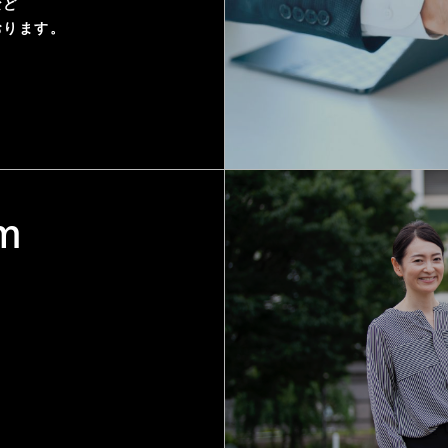
など
おります。
m