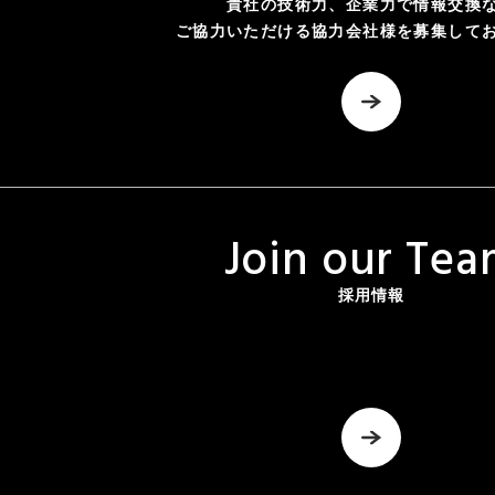
貴社の技術力、企業力で情報交換
ご協力いただける協力会社様を募集して
J
o
i
n
o
u
r
T
e
a
採用情報