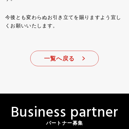
今後とも変わらぬお引き立てを賜りますよう宜し
くお願いいたします。
一覧へ戻る
B
u
s
i
n
e
s
s
p
a
r
t
n
e
r
パートナー募集