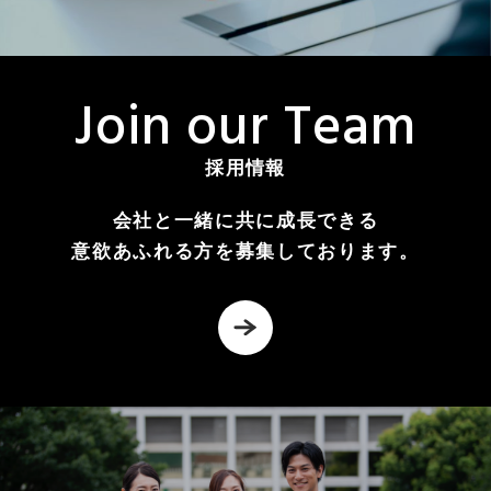
J
o
i
n
o
u
r
T
e
a
m
採用情報
会社と一緒に共に成長できる
意欲あふれる方を募集しております。