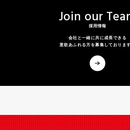
J
o
i
n
o
u
r
T
e
a
採用情報
会社と一緒に共に成長できる
意欲あふれる方を募集しておりま