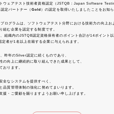
テスト技術者資格認定（JSTQB：Japan Software Testing Qua
QB認定パートナー
（
Gold
）の認定を取得いたしましたことをお知
ナープログラムは、ソフトウェアテスト分野における技術力の向上お
り組む企業を認定する制度です。
は、組織内のJSTQB認定資格保有者のポイント合計が14ポイント
evel認定者が1名以上在籍する企業に与えられます。
は、昨年のSilver認定に続くものであり、
性の向上に継続的に取り組んできた成果として、
ております。
安全なシステムを提供すべく、
と品質管理体制の強化に努めてまいります。
支援・ご愛顧を賜りますようお願い申し上げます。