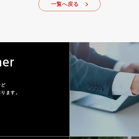
一覧へ戻る
n
e
r
など
おります。