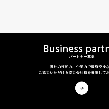
B
u
s
i
n
e
s
s
p
a
r
t
パートナー募集
貴社の技術力、企業力で情報交換
ご協力いただける協力会社様を募集して